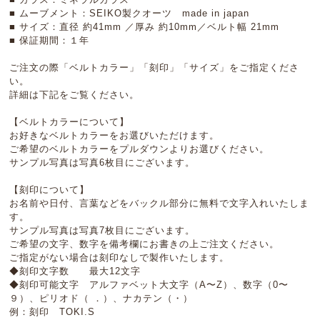
■ ムーブメント：SEIKO製クオーツ made in japan
■ サイズ：直径 約41mm ／厚み 約10mm／ベルト幅 21mm
■ 保証期間：１年
ご注文の際「ベルトカラー」「刻印」「サイズ」をご指定くださ
い。
詳細は下記をご覧ください。
【ベルトカラーについて】
お好きなベルトカラーをお選びいただけます。
ご希望のベルトカラーをプルダウンよりお選びください。
サンプル写真は写真6枚目にございます。
【刻印について】
お名前や日付、言葉などをバックル部分に無料で文字入れいたしま
す。
サンプル写真は写真7枚目にございます。
ご希望の文字、数字を備考欄にお書きの上ご注文ください。
ご指定がない場合は刻印なしで製作いたします。
◆刻印文字数 最大12文字
◆刻印可能文字 アルファベット大文字（A〜Z）、数字（0〜
９）、ピリオド（ ．）、ナカテン（・）
例：刻印 TOKI.S