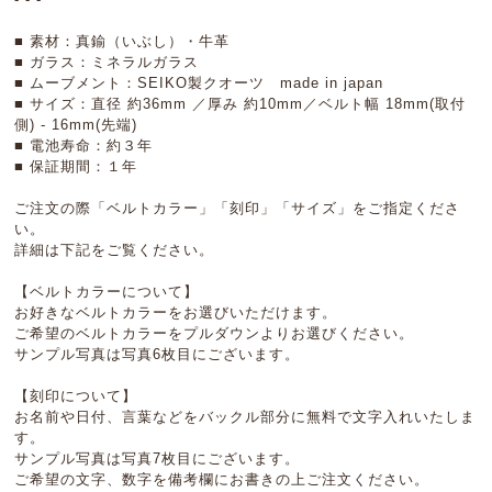
■ 素材：真鍮（いぶし）・牛革
■ ガラス：ミネラルガラス
■ ムーブメント：SEIKO製クオーツ made in japan
■ サイズ：直径 約36mm ／厚み 約10mm／ベルト幅 18mm(取付
側) - 16mm(先端)
■ 電池寿命：約３年
■ 保証期間：１年
ご注文の際「ベルトカラー」「刻印」「サイズ」をご指定くださ
い。
詳細は下記をご覧ください。
【ベルトカラーについて】
お好きなベルトカラーをお選びいただけます。
ご希望のベルトカラーをプルダウンよりお選びください。
サンプル写真は写真6枚目にございます。
【刻印について】
お名前や日付、言葉などをバックル部分に無料で文字入れいたしま
す。
サンプル写真は写真7枚目にございます。
ご希望の文字、数字を備考欄にお書きの上ご注文ください。