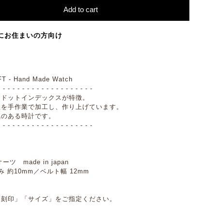
Add to cart
にお住まいの方向け
 - Hand Made Watch
- - - - - - - - - - - - - - - - - - - -
とドットインデックスが特徴。
線を手作業で加工し、作り上げています。
気のある時計です。
- - - - - - - - - - - - - - - - - - - -
 made in japan
み 約10mm／ベルト幅 12mm
「刻印」「サイズ」をご指定ください。