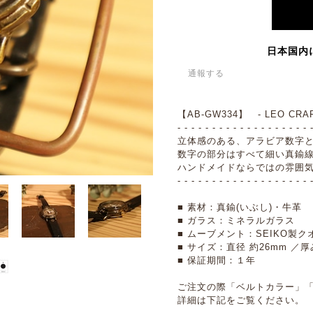
日本国内
通報する
【AB-GW334】 - LEO CRAFT
- - - - - - - - - - - - - - - - - - - 
立体感のある、アラビア数字
数字の部分はすべて細い真鍮
ハンドメイドならではの雰囲
- - - - - - - - - - - - - - - - - - - 
■ 素材：真鍮(いぶし)・牛革
■ ガラス：ミネラルガラス
■ ムーブメント：SEIKO製クオーツ
■ サイズ：直径 約26mm ／厚
■ 保証期間：１年
ご注文の際「ベルトカラー」
詳細は下記をご覧ください。