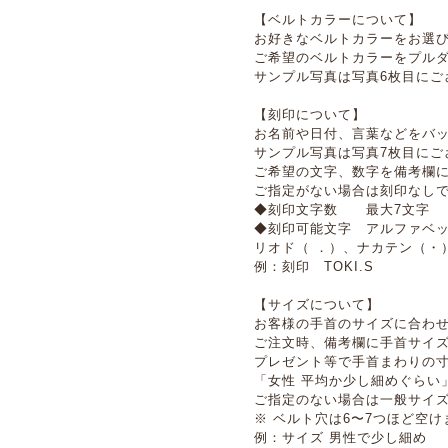
【ベルトカラーについて】
お好きなベルトカラーをお選
ご希望のベルトカラーをプル
サンプル写真は写真6枚目にご
【刻印について】
お名前や日付、言葉などをバ
サンプル写真は写真7枚目にご
ご希望の文字、数字を備考欄
ご指定がない場合は刻印なし
◆刻印文字数 最大7文字
◆刻印可能文字 アルファベッ
リオド（ ．）、ナカテン（・
例：刻印 TOKI.S
【サイズについて】
お客様の手首のサイズに合わ
ご注文時、備考欄に手首サイ
プレゼント等で手首まわりの寸
「女性 平均か少し細めぐらい
ご指定のない場合は一般サイ
※ ベルト穴は6〜7つほど空け
例：サイズ 男性で少し細め