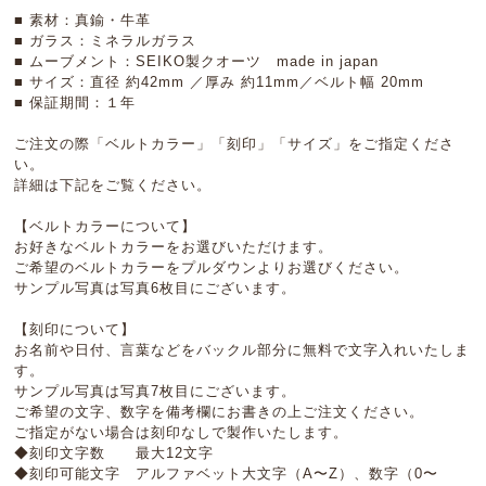
■ 素材：真鍮・牛革
■ ガラス：ミネラルガラス
■ ムーブメント：SEIKO製クオーツ made in japan
■ サイズ：直径 約42mm ／厚み 約11mm／ベルト幅 20mm
■ 保証期間：１年
ご注文の際「ベルトカラー」「刻印」「サイズ」をご指定くださ
い。
詳細は下記をご覧ください。
【ベルトカラーについて】
お好きなベルトカラーをお選びいただけます。
ご希望のベルトカラーをプルダウンよりお選びください。
サンプル写真は写真6枚目にございます。
【刻印について】
お名前や日付、言葉などをバックル部分に無料で文字入れいたしま
す。
サンプル写真は写真7枚目にございます。
ご希望の文字、数字を備考欄にお書きの上ご注文ください。
ご指定がない場合は刻印なしで製作いたします。
◆刻印文字数 最大12文字
◆刻印可能文字 アルファベット大文字（A〜Z）、数字（0〜