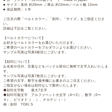
■ サイズ：直径 約26mm ／厚み 約10mm／ベルト幅 12mm
■ 保証期間：１年
ご注文の際「ベルトカラー」「刻印」「サイズ」をご指定くださ
い。
詳細は下記をご覧ください。
【ベルトカラーについて】
お好きなベルトカラーをお選びいただけます。
ご希望のベルトカラーをプルダウンよりお選びください。
サンプル写真は写真6枚目にございます。
【刻印について】
お名前や日付、言葉などをバックル部分に無料で文字入れいたしま
す。
サンプル写真は写真7枚目にございます。
ご希望の文字、数字を備考欄にお書きの上ご注文ください。
ご指定がない場合は刻印なしで製作いたします。
◆刻印文字数 最大7文字
◆刻印可能文字 アルファベット大文字（A〜Z）、数字（0〜
９）、ピリオド（ ．）、ナカテン（・）
例：刻印 TOKI.S