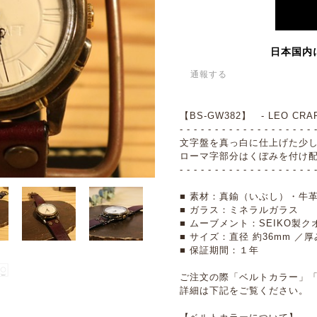
日本国内
通報する
【BS-GW382】 - LEO CRAFT
- - - - - - - - - - - - - - - - - - - 
文字盤を真っ白に仕上げた少
ローマ字部分はくぼみを付け
- - - - - - - - - - - - - - - - - - - 
■ 素材：真鍮（いぶし）・牛
■ ガラス：ミネラルガラス
■ ムーブメント：SEIKO製クオーツ
■ サイズ：直径 約36mm ／厚
■ 保証期間：１年
ご注文の際「ベルトカラー」
詳細は下記をご覧ください。