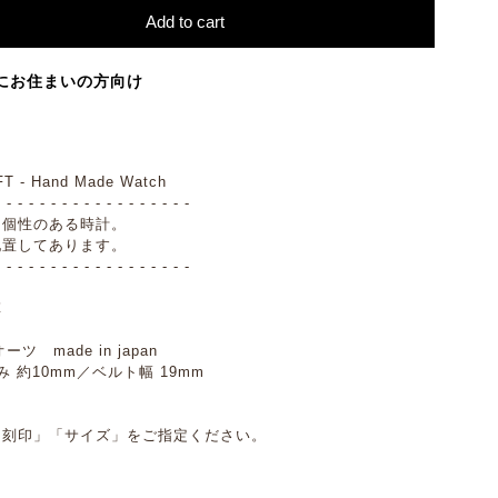
Add to cart
にお住まいの方向け
 - Hand Made Watch
- - - - - - - - - - - - - - - - - -
し個性のある時計。
配置してあります。
- - - - - - - - - - - - - - - - - -
革
 made in japan
み 約10mm／ベルト幅 19mm
「刻印」「サイズ」をご指定ください。