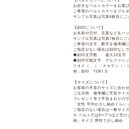
【ベルトカラーについて】
お好きなベルトカラーをお選
ご希望のベルトカラーをプル
サンプル写真は写真6枚目にご
【刻印について】
お名前や日付、言葉などをバ
サンプル写真は写真7枚目にご
ご希望の文字、数字を備考欄
ご指定がない場合は刻印なし
◆刻印文字数 最大10文字
◆刻印可能文字 アルファベッ
リオド（ ．）、ナカテン（・
例：刻印 TOKI.S
【サイズについて】
お客様の手首のサイズに合わ
ご注文時、備考欄に手首サイ
プレゼント等で手首まわりの寸
「女性 平均か少し細めぐらい
ご指定のない場合は一般サイ
※ ベルト穴は6〜7つほど空け
例：サイズ 男性で少し細め