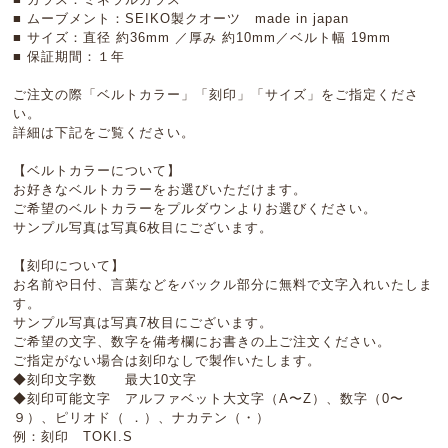
■ ムーブメント：SEIKO製クオーツ made in japan
■ サイズ：直径 約36mm ／厚み 約10mm／ベルト幅 19mm
■ 保証期間：１年
ご注文の際「ベルトカラー」「刻印」「サイズ」をご指定くださ
い。
詳細は下記をご覧ください。
【ベルトカラーについて】
お好きなベルトカラーをお選びいただけます。
ご希望のベルトカラーをプルダウンよりお選びください。
サンプル写真は写真6枚目にございます。
【刻印について】
お名前や日付、言葉などをバックル部分に無料で文字入れいたしま
す。
サンプル写真は写真7枚目にございます。
ご希望の文字、数字を備考欄にお書きの上ご注文ください。
ご指定がない場合は刻印なしで製作いたします。
◆刻印文字数 最大10文字
◆刻印可能文字 アルファベット大文字（A〜Z）、数字（0〜
９）、ピリオド（ ．）、ナカテン（・）
例：刻印 TOKI.S