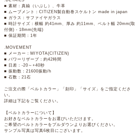
■ 素材：真鍮（いぶし）、牛革
■ ムーブメント：CITIZEN製自動巻スケルトン made in japan
■ ガラス：サファイヤガラス
■ 時計サイズ：横幅 約41mm、厚み 約11mm、ベルト幅 20mm(取
付側) - 18mm(先端)
■ 保証期間：1年
.MOVEMENT
■ メーカー：MIYOTA(CITIZEN)
■ パワーリザーブ：約42時間
■ 日差：-20～+40秒
■ 振動数：21600振動/h
■ 石数：21石
ご注文の際「ベルトカラー」「刻印」「サイズ」をご指定くださ
い。
詳細は下記をご覧ください。
【ベルトカラーについて】
お好きなベルトカラーをお選びいただけます。
ご希望のベルトカラーをプルダウンよりお選びください。
サンプル写真は写真6枚目にございます。