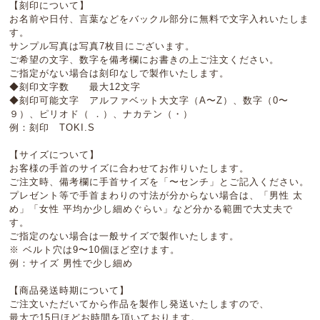
【刻印について】
お名前や日付、言葉などをバックル部分に無料で文字入れいたしま
す。
サンプル写真は写真7枚目にございます。
ご希望の文字、数字を備考欄にお書きの上ご注文ください。
ご指定がない場合は刻印なしで製作いたします。
◆刻印文字数 最大12文字
◆刻印可能文字 アルファベット大文字（A〜Z）、数字（0〜
９）、ピリオド（ ．）、ナカテン（・）
例：刻印 TOKI.S
【サイズについて】
お客様の手首のサイズに合わせてお作りいたします。
ご注文時、備考欄に手首サイズを「〜センチ」とご記入ください。
プレゼント等で手首まわりの寸法が分からない場合は、「男性 太
め」「女性 平均か少し細めぐらい」など分かる範囲で大丈夫で
す。
ご指定のない場合は一般サイズで製作いたします。
※ ベルト穴は9〜10個ほど空けます。
例：サイズ 男性で少し細め
【商品発送時期について】
ご注文いただいてから作品を製作し発送いたしますので、
最大で15日ほどお時間を頂いております。